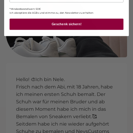
*Mindestbestellwert: 50€
Ich akzeptiere die AGBs und stimme zu, den Newsletter zu erhalten
Geschenk sichern!
Hello! 🎨Ich bin Nele.
Frisch nach dem Abi, mit 18 Jahren, habe
ich meinen ersten Schuh bemalt. Der
Schuh war für meinen Bruder und ab
diesem Moment habe ich mich in das
Bemalen von Sneakern verliebt.🥰
Seitdem habe ich nie wieder aufgehört
Schuhe zu bemalen und NeysCustoms