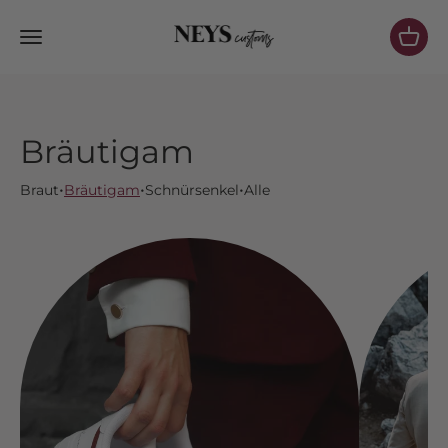
Zum Inhalt springen
NeysCustoms
Menü
Waren
Bräutigam
•
•
•
Braut
Bräutigam
Schnürsenkel
Alle