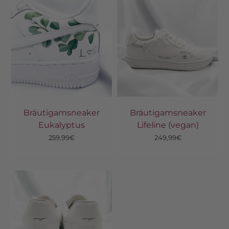
Bräutigamsneaker
Bräutigamsneaker
Eukalyptus
Lifeline (vegan)
Angebot
Angebot
259,99€
249,99€