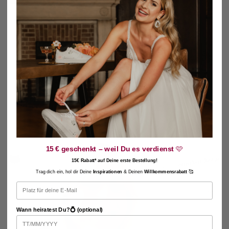
4.9 bei 120+ Bewertungen
So könntest Du auch auf Deiner Hochzeit
aussehen
Beispiel-Bilder von verifizierten Kund:innen.
15 € geschenkt – weil Du es verdienst
🩷
15€ Rabatt* auf Deine erste Bestellung!
Trag dich ein, hol dir Deine
Inspirationen
& Deinen
Willkommensrabatt
🥰
Email
Wann heiratest Du?💍 (optional)