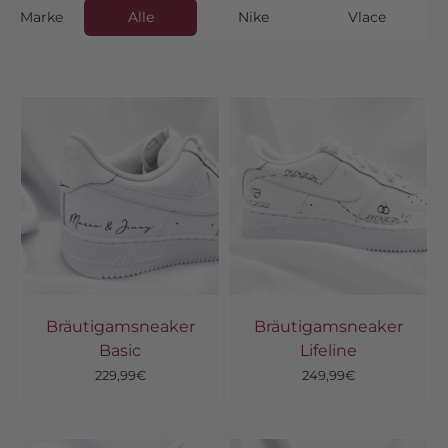
Marke
Alle
Nike
Vlace
Bräutigamsneaker
Bräutigamsneaker
Basic
Lifeline
Angebot
Angebot
229,99€
249,99€