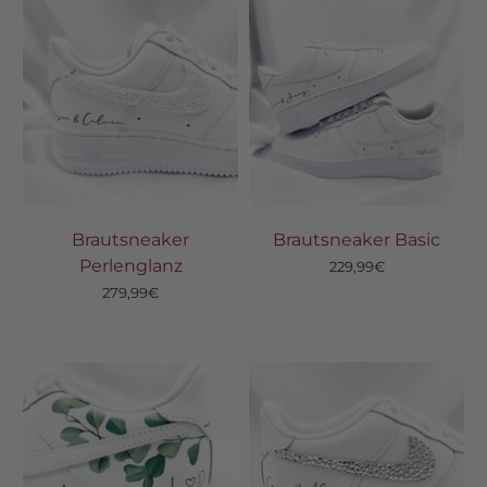
Brautsneaker
Brautsneaker Basic
Perlenglanz
Angebot
229,99€
Angebot
279,99€