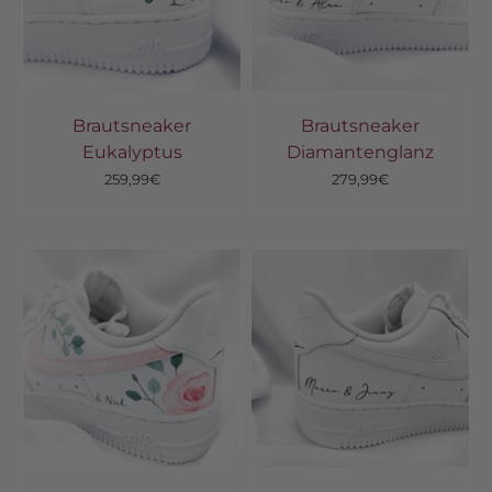
Brautsneaker
Brautsneaker
Eukalyptus
Diamantenglanz
Angebot
Angebot
259,99€
279,99€