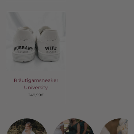
Bräutigamsneaker
University
Angebot
249,99€