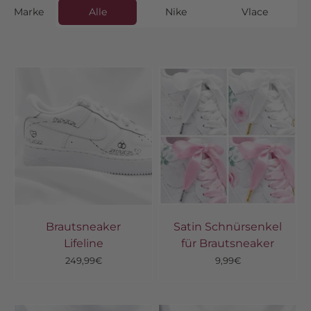
Marke
Alle
Nike
Vlace
Brautsneaker
Satin Schnürsenkel
Lifeline
für Brautsneaker
Angebot
Angebot
249,99€
9,99€