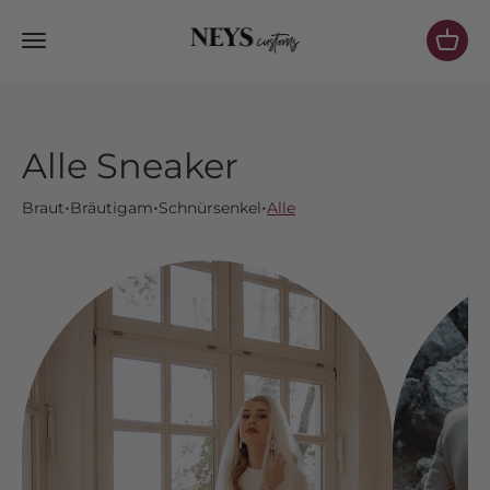
Zum Inhalt springen
NeysCustoms
Menü
Waren
Alle Sneaker
•
•
•
Braut
Bräutigam
Schnürsenkel
Alle