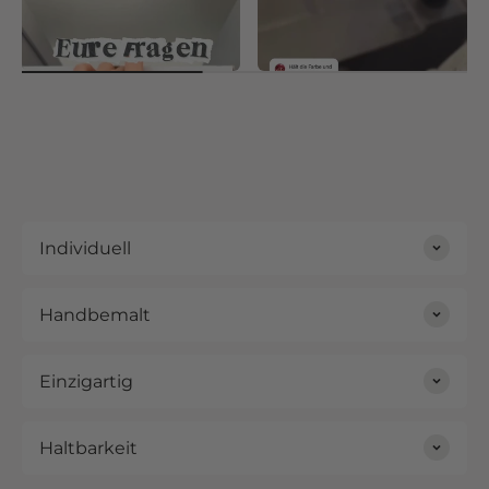
Wieviele Infos brauchst du
Hält die Farbe überhaupt so
für ein Wunschdesign?
lange auf den Sneakern?
Ob Sneaker oder Heels – entscheidend ist,
dass Du Dich frei und echt fühlst.
Individuell
Handbemalt
Einzigartig
Haltbarkeit