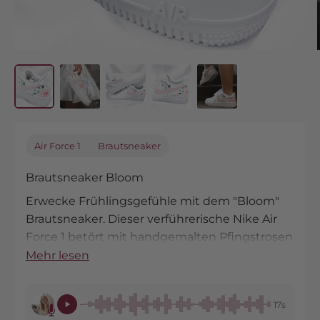
Air Force 1
Brautsneaker
Brautsneaker Bloom
Erwecke Frühlingsgefühle mit dem "Bloom"
Brautsneaker. Dieser verführerische Nike Air
Force 1 betört mit handgemalten Pfingstrosen
und zarten Eukalyptusblättern, akzentuiert
Mehr lesen
durch ein glitzerndes rosa Nike-Zeichen. Ein
funkelndes Detail für Bräute, die an ihrem
17s
Hochzeitstag strahlen möchten.