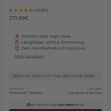
WICHTIG
Jedes Paar wird auf Bestellung von Hand
4.9 (67)
gefertigt. Der Preis beinhaltet eine
Angebot
279,99€
Beschaffungsgebühr für das Basispaar Air
Force in der bestellten Größe. Bitte beachte
die Bearbeitungszeit, da dieser Sneaker auf
Komfort statt High Heels
Bestellung veredelt wird und nicht sofort
Langlebige, schöne Erinnerung
ausgeliefert wird.
Dein handbemaltes Einzelstück
Mehr anzeigen
Partner-Look? Auf 2 Paar gibt es 20€ Rabatt.
Kostenlos
verfügbar
Versand: 7 Wochen
Express: 3 Wochen
Von Nele mit Liebe
per Hand
bemalt.